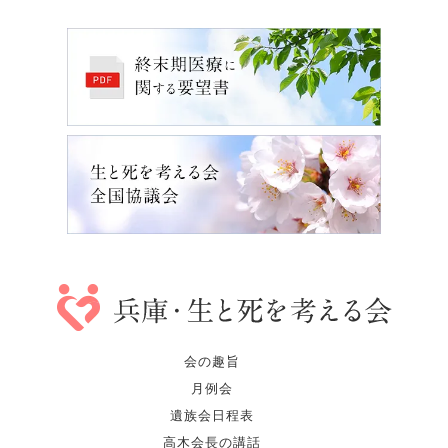
会の趣旨
月例会
遺族会日程表
高木会長の講話